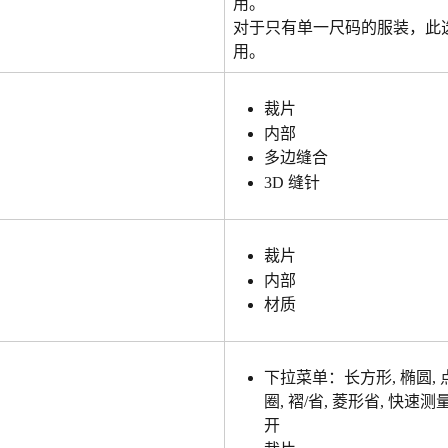
用。
对于只有单一尺码的服装，此
用。
裁片
内部
多边缝合
3D 缝针
裁片
内部
材质
下拉菜单：长方形, 椭圆, 点
圈, 褶/省, 菱形省, 快速测
开