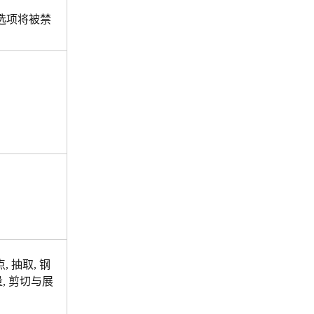
选项将被禁
, 抽取, 钢
量, 剪切与展