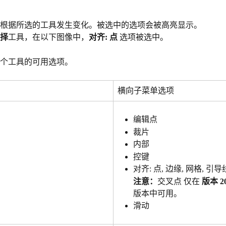
根据所选的工具发生变化。被选中的选项会被高亮显示。
择
工具，在以下图像中，
对齐: 点
 选项被选中。
个工具的可用选项。
横向子菜单选项
编辑点
裁片
内部
控键
对齐: 点, 边缘, 网格, 引导
注意：
交叉点 仅在 
版本 20
版本中可用。
滑动