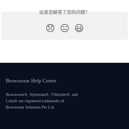
这是否解答了您的问题？
😞
😐
😃
Browzwear Help Center
Browzwear®, Stylezone®, VStitcher®, and
Lotta® are registered trademarks of
Browzwear Solutions Pte Ltd.