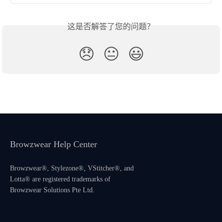
这是否解答了您的问题？
😞
😐
😃
Browzwear Help Center
Browzwear®, Stylezone®, VStitcher®, and
Lotta® are registered trademarks of
Browzwear Solutions Pte Ltd.