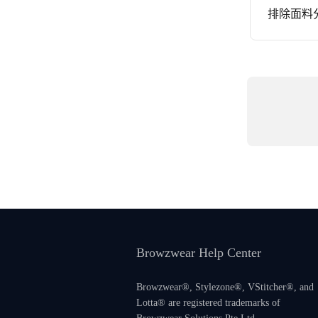
排除面料
Browzwear Help Center
Browzwear®, Stylezone®, VStitcher®, and
Lotta® are registered trademarks of