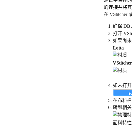
测试中保存的所有
的连接并将其
在 VStitche
确保 DB
打开 VStit
如果尚未
Lotta
VStitcher
如未打开
在布料栏
转到相关
面料特性