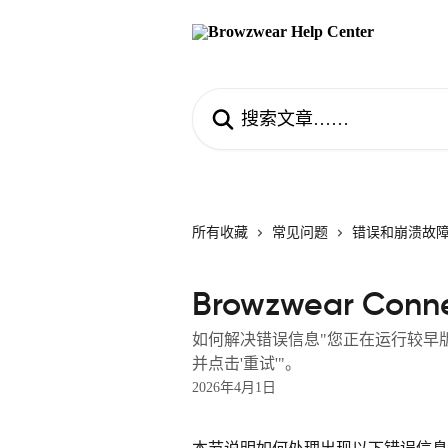
跳转到主要内容
搜索文章……
所有收藏
常见问题
错误和崩溃故
Browzwear Con
如何解决错误信息"您正在运行较早版本的 Brow
并点击'重试'"。
2026年4月1日