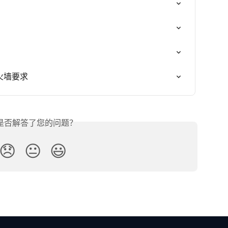
防火墙要求
是否解答了您的问题？
😞
😐
😃