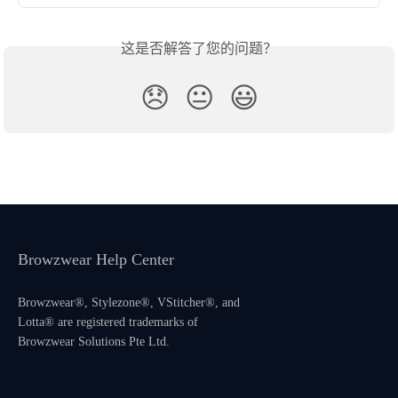
这是否解答了您的问题？
😞
😐
😃
Browzwear Help Center
Browzwear®, Stylezone®, VStitcher®, and
Lotta® are registered trademarks of
Browzwear Solutions Pte Ltd.