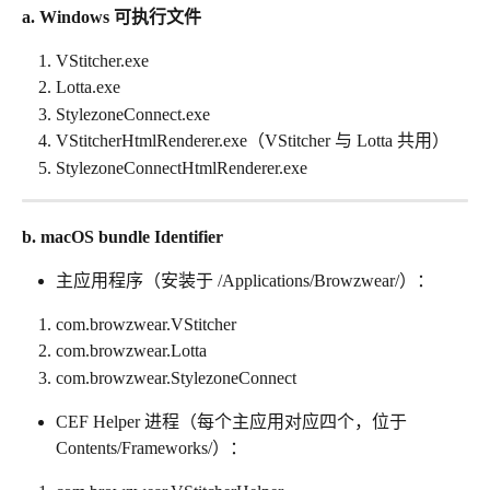
a. Windows 可执行文件
VStitcher.exe
Lotta.exe
StylezoneConnect.exe
VStitcherHtmlRenderer.exe（VStitcher 与 Lotta 共用）
StylezoneConnectHtmlRenderer.exe
b. macOS bundle Identifier
主应用程序（安装于 /Applications/Browzwear/）：
com.browzwear.VStitcher
com.browzwear.Lotta
com.browzwear.StylezoneConnect
CEF Helper 进程（每个主应用对应四个，位于 
Contents/Frameworks/）：