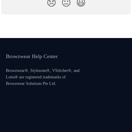
😞
😐
😃
Browzwear Help Center
Browzwear®, Stylezone®, VStitcher®, and
Lotta® are registered trademarks of
Browzwear Solutions Pte Ltd.