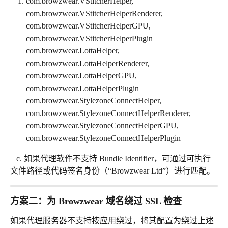
com.browzwear.VStitcherHelper, 
com.browzwear.VStitcherHelperRenderer, 
com.browzwear.VStitcherHelperGPU,        
com.browzwear.VStitcherHelperPlugin
com.browzwear.LottaHelper, 
com.browzwear.LottaHelperRenderer, 
com.browzwear.LottaHelperGPU, 
com.browzwear.LottaHelperPlugin 
com.browzwear.StylezoneConnectHelper,       
com.browzwear.StylezoneConnectHelperRenderer,  
com.browzwear.StylezoneConnectHelperGPU,  
com.browzwear.StylezoneConnectHelperPlugin 
   c. 如果代理软件不支持 Bundle Identifier，可通过可执行
文件路径或代码签名身份（“Browzwear Ltd”）进行匹配。
方案二：为 Browzwear 域名绕过 SSL 检查
如果代理服务器不支持按应用绕过，将其配置为绕过上述