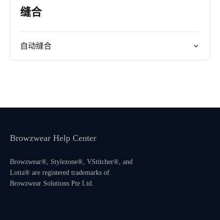
缝合
自动缝合
Browzwear Help Center
Browzwear®, Stylezone®, VStitcher®, and
Lotta® are registered trademarks of
Browzwear Solutions Pte Ltd.