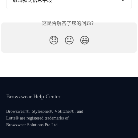
编辑款式信息字段
这是否解答了您的问题？
😞
😐
😃
Browzwear Help Center
Browzwear®, Stylezone®, VStitcher®, and
Lotta® are registered trademarks of
Browzwear Solutions Pte Ltd.