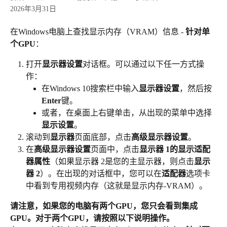
2026年3月31日
在Windows电脑上查找显示内存（VRAM）信息 - 
针对单
个GPU
：
打开
显示器设置
对话框。可以通过以下任一方式操
作：
在Windows 10搜索栏中输入
显示器设置
，然后按
Enter
键。
或者，在桌面上右键单击，从出现的菜单中选择
显示设置
。
滚动到
显示器
页面底部，点击
高级显示器设置
。
在
高级显示器设置
页面中，点击
显示器 1的显示适配
器属性
（如果显示器 2是您的主显示器，则点击
显示
器 2
）。在出现的对话框中，您可以在
适配器
选项卡
中看到专用视频内存（这就是显示内存-VRAM）。
请注意，如果您的电脑有两个GPU，您只会看到集成
GPU。对于两个GPU，请按照以下说明操作。