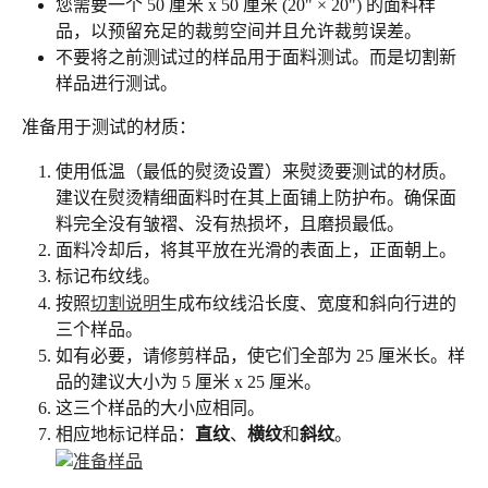
您需要一个 50 厘米 x 50 厘米 (20" × 20") 的面料样
品，以预留充足的裁剪空间并且允许裁剪误差。
不要将之前测试过的样品用于面料测试。而是切割新
样品进行测试。
准备用于测试的材质：
使用低温（最低的熨烫设置）来熨烫要测试的材质。
建议在熨烫精细面料时在其上面铺上防护布。确保面
料完全没有皱褶、没有热损坏，且磨损最低。
面料冷却后，将其平放在光滑的表面上，正面朝上。
标记布纹线。
按照
切割说明
生成布纹线沿长度、宽度和斜向行进的
三个样品。
如有必要，请修剪样品，使它们全部为 25 厘米长。样
品的建议大小为 5 厘米 x 25 厘米。
这三个样品的大小应相同。
相应地标记样品：
直纹
、
横纹
和
斜纹
。