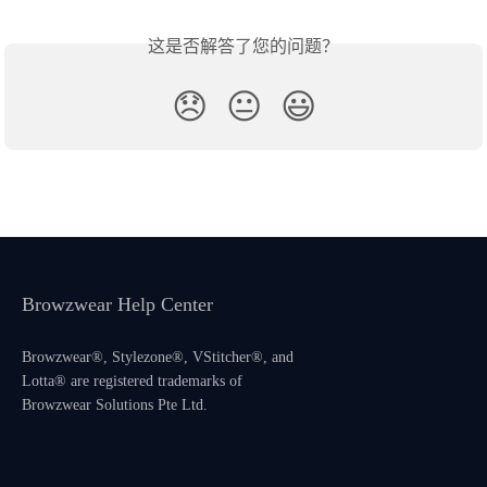
这是否解答了您的问题？
😞
😐
😃
Browzwear Help Center
Browzwear®, Stylezone®, VStitcher®, and
Lotta® are registered trademarks of
Browzwear Solutions Pte Ltd.